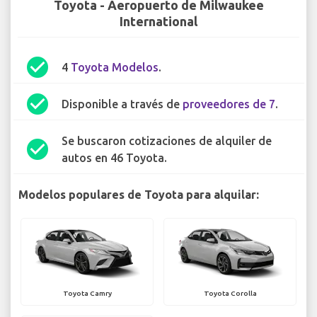
Toyota - Aeropuerto de Milwaukee
International
check_circle
4
Toyota Modelos
.
check_circle
Disponible a través de
proveedores de 7
.
Se buscaron cotizaciones de alquiler de
check_circle
autos en 46 Toyota.
Modelos populares de Toyota para alquilar:
Toyota Camry
Toyota Corolla