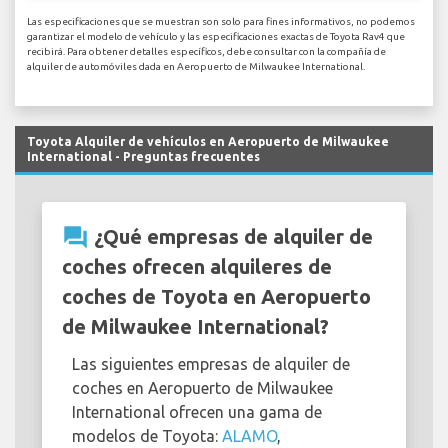
Las especificaciones que se muestran son solo para fines informativos, no podemos
garantizar el modelo de vehículo y las especificaciones exactas de Toyota Rav4 que
recibirá. Para obtener detalles específicos, debe consultar con la compañía de
alquiler de automóviles dada en Aeropuerto de Milwaukee International.
Toyota Alquiler de vehículos en Aeropuerto de Milwaukee
International - Preguntas frecuentes
question_answer
¿Qué empresas de alquiler de
coches ofrecen alquileres de
coches de Toyota en Aeropuerto
de Milwaukee International?
Las siguientes empresas de alquiler de
coches en Aeropuerto de Milwaukee
International ofrecen una gama de
modelos de Toyota:
ALAMO
,