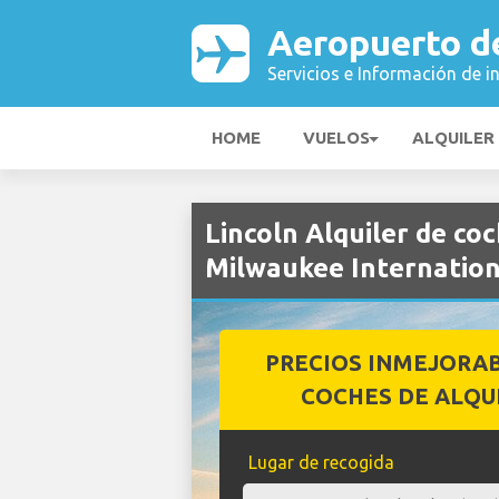
Aeropuerto d
Servicios e Información de i
HOME
VUELOS
ALQUILER
Lincoln Alquiler de co
Milwaukee Internation
PRECIOS INMEJORA
COCHES DE ALQU
Lugar de recogida