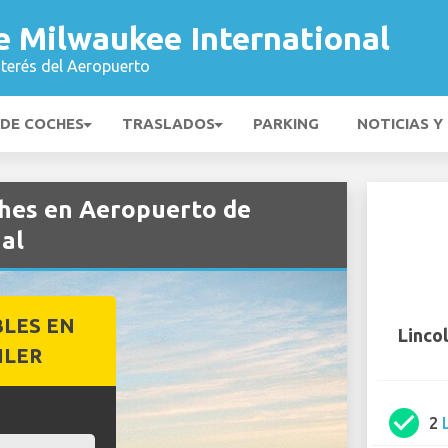
e Milwaukee International
nterés del Aeropuerto
 DE COCHES
TRASLADOS
PARKING
NOTICIAS Y
ches en Aeropuerto de
al
BLES EN
Linco
ILER
check_circle
2