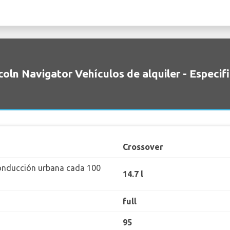
coln Navigator Vehículos de alquiler - Especif
Crossover
onducción urbana cada 100
14.7 l
full
95