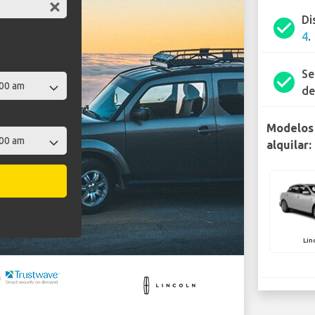
Di
check_circle
4
.
Se
check_circle
de
Modelos 
alquilar:
Lin