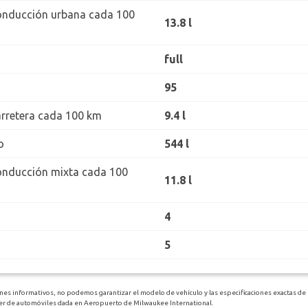
onducción urbana cada 100
13.8 l
full
95
rretera cada 100 km
9.4 l
o
544 l
onducción mixta cada 100
11.8 l
4
5
ines informativos, no podemos garantizar el modelo de vehículo y las especificaciones exactas de 
iler de automóviles dada en Aeropuerto de Milwaukee International.