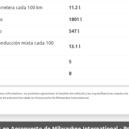
rretera cada 100 km
11.2 l
ro
1801 l
o
547 l
onducción mixta cada 100
13.1 l
5
8
nes informativos, no podemos garantizar el modelo de vehículo y las especificaciones exactas de 
iler de automóviles dada en Aeropuerto de Milwaukee International.
os en Aeropuerto de Milwaukee International - 