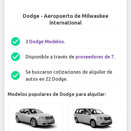
Dodge - Aeropuerto de Milwaukee
International
check_circle
3
Dodge Modelos
.
check_circle
Disponible a través de
proveedores de 7
.
Se buscaron cotizaciones de alquiler de
check_circle
autos en 22 Dodge.
Modelos populares de Dodge para alquilar: