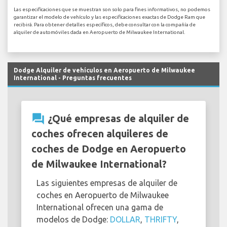
Las especificaciones que se muestran son solo para fines informativos, no podemos
garantizar el modelo de vehículo y las especificaciones exactas de Dodge Ram que
recibirá. Para obtener detalles específicos, debe consultar con la compañía de
alquiler de automóviles dada en Aeropuerto de Milwaukee International.
Dodge Alquiler de vehículos en Aeropuerto de Milwaukee
International - Preguntas frecuentes
question_answer
¿Qué empresas de alquiler de
coches ofrecen alquileres de
coches de Dodge en Aeropuerto
de Milwaukee International?
Las siguientes empresas de alquiler de
coches en Aeropuerto de Milwaukee
International ofrecen una gama de
modelos de Dodge:
DOLLAR
,
THRIFTY
,