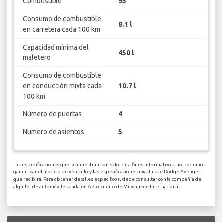
Combustible
95
Consumo de combustible
8.1 l
en carretera cada 100 km
Capacidad mínima del
450 l
maletero
Consumo de combustible
en conducción mixta cada
10.7 l
100 km
Número de puertas
4
Numero de asientos
5
Las especificaciones que se muestran son solo para fines informativos, no podemos
garantizar el modelo de vehículo y las especificaciones exactas de Dodge Avenger
que recibirá. Para obtener detalles específicos, debe consultar con la compañía de
alquiler de automóviles dada en Aeropuerto de Milwaukee International.