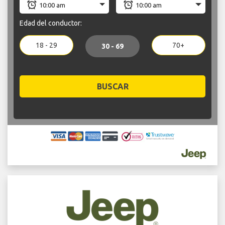
Edad del conductor:
18 - 29
70+
30 - 69
BUSCAR