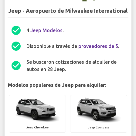
Jeep - Aeropuerto de Milwaukee International
check_circle
4
Jeep Modelos
.
check_circle
Disponible a través de
proveedores de 5
.
Se buscaron cotizaciones de alquiler de
check_circle
autos en 28 Jeep.
Modelos populares de Jeep para alquilar:
Jeep Cherokee
Jeep Compass