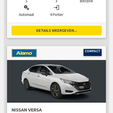
5
3
Benzine
miscellaneous_services
login
Automaat
4 Portier
DETAILS WEERGEVEN...
COMPACT
NISSAN VERSA