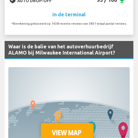
emoji_events
AUTO DROP-OFF
In de terminal
*Berekening gebaseerd op 1658 recente reviews van 5831 totaal aantal reviews.
Waar is de balie van het autoverhuurbedrijf
ALAMO bij Milwaukee International Airport?