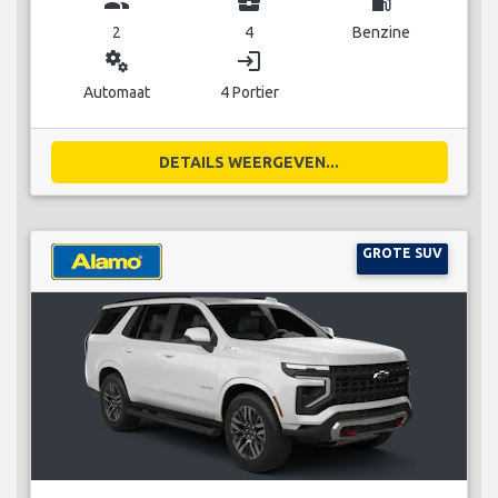
group
business_center
local_gas_station
2
4
Benzine
miscellaneous_services
login
Automaat
4 Portier
DETAILS WEERGEVEN...
GROTE SUV