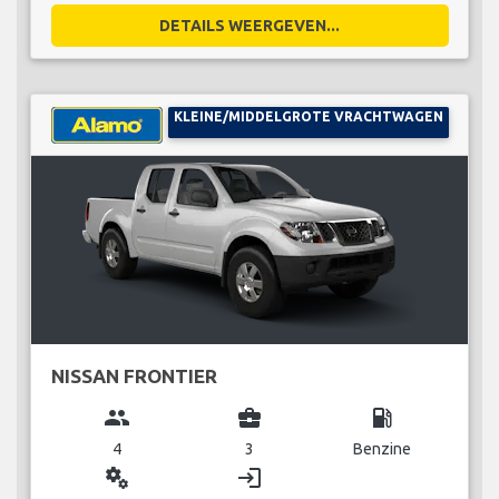
DETAILS WEERGEVEN...
KLEINE/MIDDELGROTE VRACHTWAGEN
NISSAN FRONTIER
group
business_center
local_gas_station
4
3
Benzine
miscellaneous_services
login