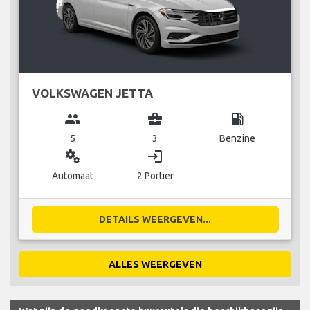
VOLKSWAGEN JETTA
group
business_center
local_gas_station
5
3
Benzine
miscellaneous_services
login
Automaat
2 Portier
DETAILS WEERGEVEN...
ALLES WEERGEVEN