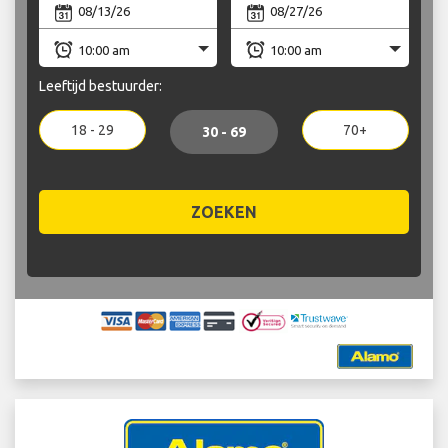
Leeftijd bestuurder:
18 - 29
70+
30 - 69
ZOEKEN