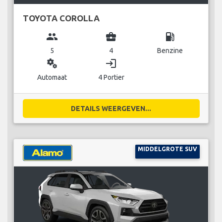
TOYOTA COROLLA
group
business_center
local_gas_station
5
4
Benzine
miscellaneous_services
login
Automaat
4 Portier
DETAILS WEERGEVEN...
MIDDELGROTE SUV