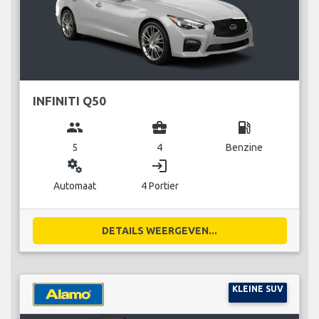
INFINITI Q50
group
business_center
local_gas_station
5
4
Benzine
miscellaneous_services
login
Automaat
4 Portier
DETAILS WEERGEVEN...
KLEINE SUV