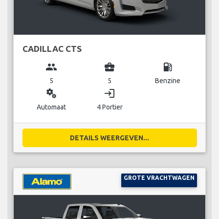
CADILLAC CTS
group
business_center
local_gas_station
5
5
Benzine
miscellaneous_services
login
Automaat
4 Portier
DETAILS WEERGEVEN...
GROTE VRACHTWAGEN