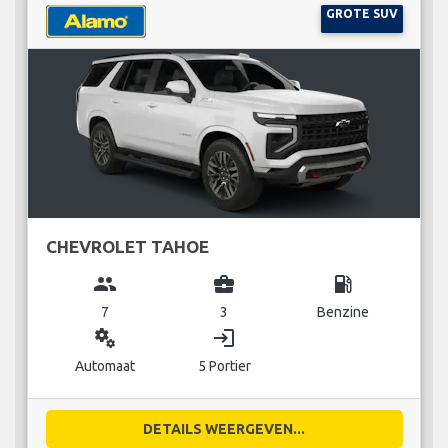
GROTE SUV
CHEVROLET TAHOE
group
business_center
local_gas_station
7
3
Benzine
miscellaneous_services
login
Automaat
5 Portier
DETAILS WEERGEVEN...