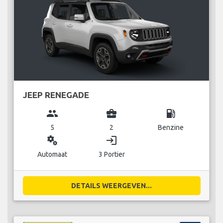
JEEP RENEGADE
group
business_center
local_gas_station
5
2
Benzine
miscellaneous_services
login
Automaat
3 Portier
DETAILS WEERGEVEN...