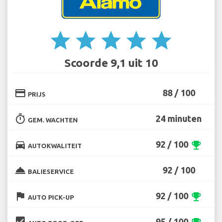
star
star
star
star
star
Scoorde 9,1 uit 10
credit_card
88 / 100
PRIJS
timer
24 minuten
GEM. WACHTEN
directions_car
92 / 100
emoji_events
AUTOKWALITEIT
room_service
92 / 100
BALIESERVICE
flag
92 / 100
emoji_events
AUTO PICK-UP
beenhere
95 / 100