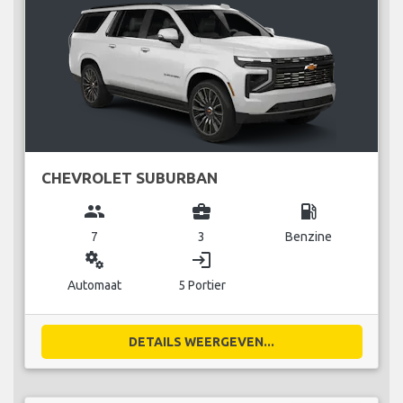
CHEVROLET SUBURBAN
group
business_center
local_gas_station
7
3
Benzine
miscellaneous_services
login
Automaat
5 Portier
DETAILS WEERGEVEN...