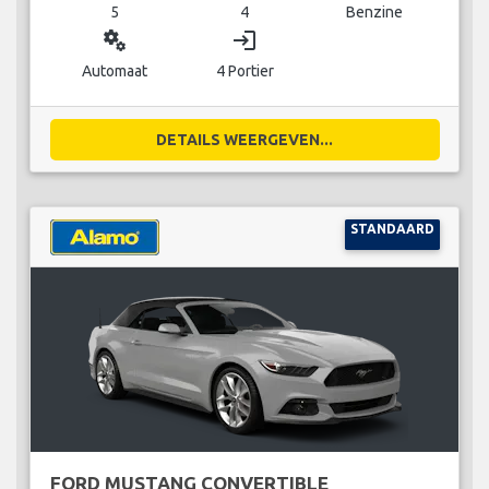
5
4
Benzine
miscellaneous_services
login
Automaat
4 Portier
DETAILS WEERGEVEN...
STANDAARD
FORD MUSTANG CONVERTIBLE