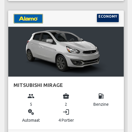
ECONOMY
MITSUBISHI MIRAGE
group
business_center
local_gas_station
5
2
Benzine
miscellaneous_services
login
Automaat
4 Portier