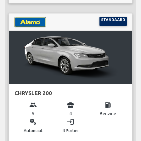
STANDAARD
CHRYSLER 200
group
business_center
local_gas_station
5
4
Benzine
miscellaneous_services
login
Automaat
4 Portier