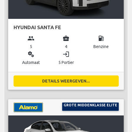
HYUNDAI SANTA FE
group
business_center
local_gas_station
5
4
Benzine
miscellaneous_services
login
Automaat
5 Portier
DETAILS WEERGEVEN...
GROTE MIDDENKLASSE ELITE