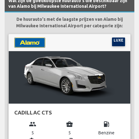
Wat zijn de goedkoopste huurauto's die beschikbaar zijn
van Alamo bij Milwaukee International Airport?
De huurauto's met de laagste prijzen van Alamo bij
Milwaukee International Airport per categorie zijn:
LUXE
CADILLAC CTS
group
business_center
local_gas_station
5
5
Benzine