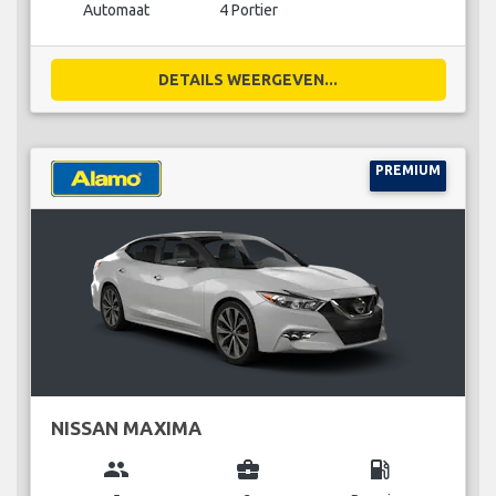
Automaat
4 Portier
DETAILS WEERGEVEN...
PREMIUM
NISSAN MAXIMA
group
business_center
local_gas_station