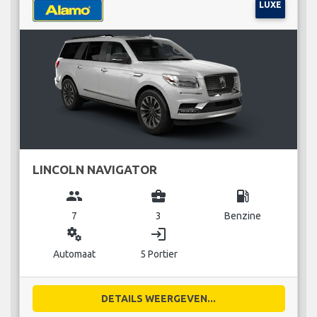
LUXE
LINCOLN NAVIGATOR
group
business_center
local_gas_station
7
3
Benzine
miscellaneous_services
login
Automaat
5 Portier
DETAILS WEERGEVEN...