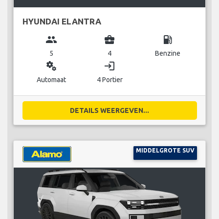
HYUNDAI ELANTRA
group
business_center
local_gas_station
5
4
Benzine
miscellaneous_services
login
Automaat
4 Portier
DETAILS WEERGEVEN...
MIDDELGROTE SUV