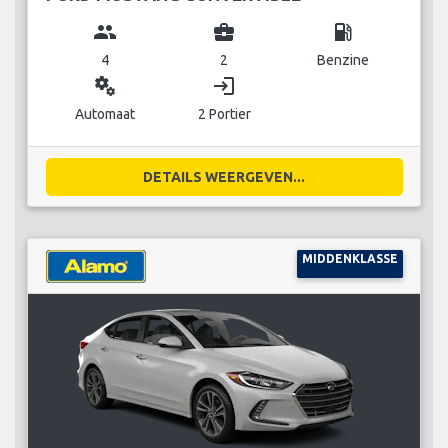
group
business_center
local_gas_station
4
2
Benzine
miscellaneous_services
login
Automaat
2 Portier
DETAILS WEERGEVEN...
MIDDENKLASSE