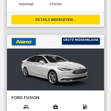
Automaat
5 Portier
DETAILS WEERGEVEN...
GROTE MIDDENKLASSE
FORD FUSION
group
business_center
local_gas_station