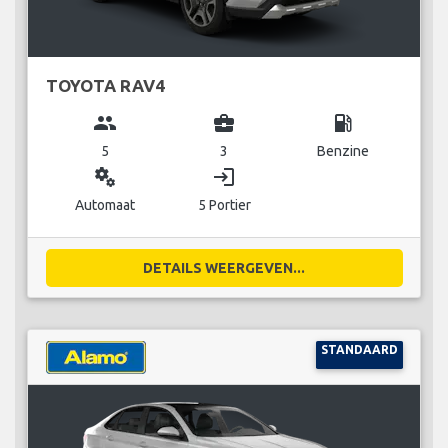
TOYOTA RAV4
group
business_center
local_gas_station
5
3
Benzine
miscellaneous_services
login
Automaat
5 Portier
DETAILS WEERGEVEN...
STANDAARD