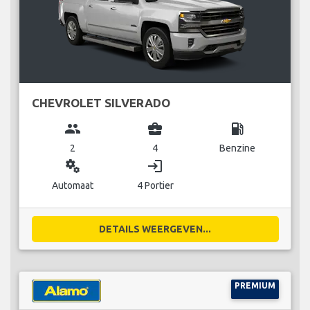
CHEVROLET SILVERADO
group
business_center
local_gas_station
2
4
Benzine
miscellaneous_services
login
Automaat
4 Portier
DETAILS WEERGEVEN...
PREMIUM