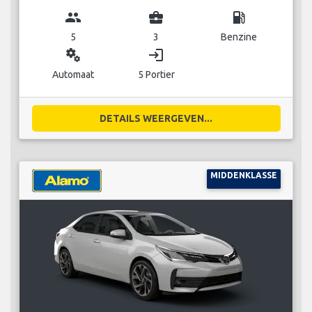
group
business_center
local_gas_station
5
3
Benzine
miscellaneous_services
login
Automaat
5 Portier
DETAILS WEERGEVEN...
MIDDENKLASSE