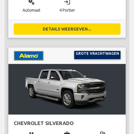
miscellaneous_services
login
Automaat
4 Portier
DETAILS WEERGEVEN...
GROTE VRACHTWAGEN
CHEVROLET SILVERADO