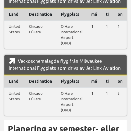
International Flygplats som drivs av Jet Linx Aviation
Land
Destination
Flygplats
må
ti
on
United
Chicago
O'Hare
1
1
1
States
O'Hare
International
Airport
(ORD)
Veckoschemalagda flyg från Milwaukee
International Flygplats som drivs av Jet Linx Aviation
Land
Destination
Flygplats
må
ti
on
United
Chicago
O'Hare
1
1
2
States
O'Hare
International
Airport
(ORD)
Planering av semester- eller