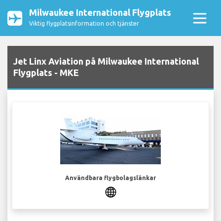
Milwaukee International Flygplats
Viktig flygplatsinformation och tjänster
Jet Linx Aviation på Milwaukee International
Flygplats - MKE
Användbara flygbolagslänkar